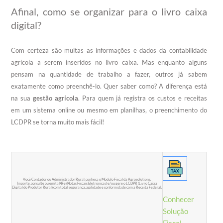
Afinal, como se organizar para o livro caixa
digital?
Com certeza são muitas as informações e dados da contabilidade
agrícola a serem inseridos no livro caixa. Mas enquanto alguns
pensam na quantidade de trabalho a fazer, outros já sabem
exatamente como preenchê-lo. Quer saber como? A diferença está
na sua
gestão agrícola
. Para quem já registra os custos e receitas
em um sistema online ou mesmo em planilhas, o preenchimento do
LCDPR se torna muito mais fácil!
Você Contador ou Administrador Rural, conheça o Módulo Fiscal da Agrosolutions.
Importe, consulte ou emita NFe (Notas Fiscais Eletrônicas) e/ou gere o LCDPR (Livro Caixa
Digital do Produtor Rural) com total segurança, agilidade e conformidade com a Receita Federal.
Conhecer
Solução
Fiscal