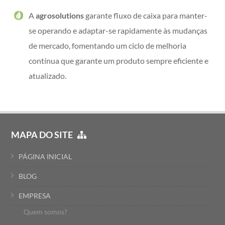
A
agrosolutions
garante fluxo de caixa para manter-
se operando e adaptar-se rapidamente às mudanças
de mercado, fomentando um ciclo de melhoria
contínua que garante um produto sempre eficiente e
atualizado.
MAPA DO SITE
PÁGINA INICIAL
BLOG
EMPRESA
Quem somos?