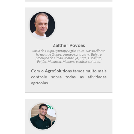
Zalther Povoas
Sócio do Grupo Syntropy Agricultura. Nosso cliente
há mais de 2 anos, o grupo controla na Bahia a
produção de Limão, Maracujá, Café, Eucalipto,
Feijão, Melancia, Mamona e outras culturas.
Com o
AgroSolutions
temos muito mais
controle sobre todas as atividades
agrícolas.