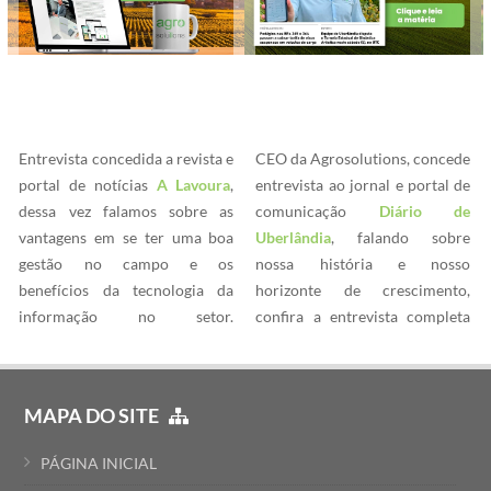
Entrevista concedida a revista e
CEO da Agrosolutions, concede
portal de notícias
A Lavoura
,
entrevista ao jornal e portal de
dessa vez falamos sobre as
comunicação
Diário de
vantagens em se ter uma boa
Uberlândia
, falando sobre
gestão no campo e os
nossa história e nosso
benefícios da tecnologia da
horizonte de crescimento,
informação no setor.
confira a entrevista completa
22/12/2022.
na edição Online ou Impressa
de 05/11/2022.
MAPA DO SITE
PÁGINA INICIAL